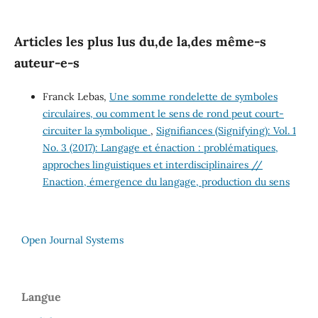
Articles les plus lus du,de la,des même-s
auteur-e-s
Franck Lebas,
Une somme rondelette de symboles
circulaires, ou comment le sens de rond peut court-
circuiter la symbolique
,
Signifiances (Signifying): Vol. 1
No. 3 (2017): Langage et énaction : problématiques,
approches linguistiques et interdisciplinaires //
Enaction, émergence du langage, production du sens
Open Journal Systems
Langue