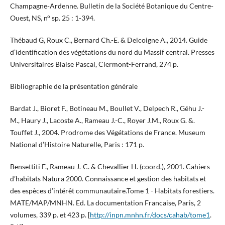
Champagne-Ardenne. Bulletin de la Société Botanique du Centre-
Ouest, NS, n° sp. 25 : 1-394.
Thébaud G, Roux C., Bernard Ch.-E. & Delcoigne A., 2014. Guide
d’identification des végétations du nord du Massif central. Presses
Universitaires Blaise Pascal, Clermont-Ferrand, 274 p.
Bibliographie de la présentation générale
Bardat J., Bioret F., Botineau M., Boullet V., Delpech R., Géhu J.-
M., Haury J., Lacoste A., Rameau J.-C., Royer J.M., Roux G. &.
Touffet J., 2004. Prodrome des Végétations de France. Museum
National d’Histoire Naturelle, Paris : 171 p.
Bensettiti F., Rameau J.-C. & Chevallier H. (coord.), 2001. Cahiers
d’habitats Natura 2000. Connaissance et gestion des habitats et
des espèces d’intérêt communautaire.Tome 1 - Habitats forestiers.
MATE/MAP/MNHN. Ed. La documentation Francaise, Paris, 2
volumes, 339 p. et 423 p. [
http://inpn.mnhn.fr/docs/cahab/tome1
.