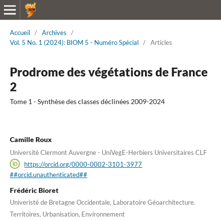
Accueil
/
Archives
/
Vol. 5 No. 1 (2024): BIOM 5 - Numéro Spécial
/
Articles
Prodrome des végétations de France
2
Tome 1 - Synthèse des classes déclinées 2009-2024
Camille Roux
Université Clermont Auvergne - UniVegE-Herbiers Universitaires CLF
https://orcid.org/0000-0002-3101-3977
##orcid.unauthenticated##
Frédéric Bioret
Univeristé de Bretagne Occidentale, Laboratoire Géoarchitecture.
Territoires, Urbanisation, Environnement