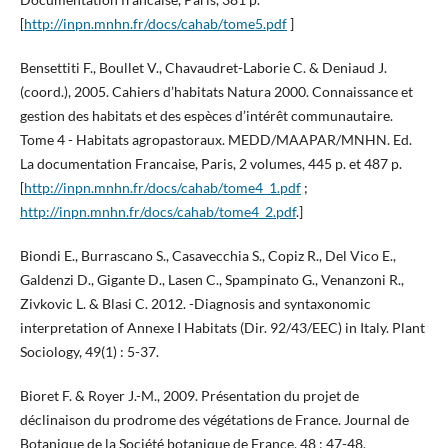
[
http://inpn.mnhn.fr/docs/cahab/tome5.pdf
]
Bensettiti F., Boullet V., Chavaudret-Laborie C. & Deniaud J.
(coord.), 2005. Cahiers d’habitats Natura 2000. Connaissance et
gestion des habitats et des espèces d’intérêt communautaire.
Tome 4 - Habitats agropastoraux. MEDD/MAAPAR/MNHN. Ed.
La documentation Francaise, Paris, 2 volumes, 445 p. et 487 p.
[
http://inpn.mnhn.fr/docs/cahab/tome4_1.pdf
;
http://inpn.mnhn.fr/docs/cahab/tome4_2.pdf
.]
Biondi E., Burrascano S., Casavecchia S., Copiz R., Del Vico E.,
Galdenzi D., Gigante D., Lasen C., Spampinato G., Venanzoni R.,
Zivkovic L. & Blasi C. 2012. -Diagnosis and syntaxonomic
interpretation of Annexe I Habitats (Dir. 92/43/EEC) in Italy. Plant
Sociology, 49(1) : 5-37.
Bioret F. & Royer J.-M., 2009. Présentation du projet de
déclinaison du prodrome des végétations de France. Journal de
Botanique de la Société botanique de France, 48 : 47-48.