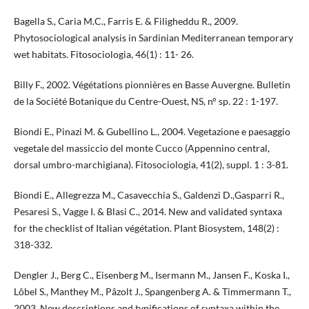
Bagella S., Caria M.C., Farris E. & Filigheddu R., 2009.
Phytosociological analysis in Sardinian Mediterranean temporary
wet habitats. Fitosociologia, 46(1) : 11- 26.
Billy F., 2002. Végétations pionnières en Basse Auvergne. Bulletin
de la Société Botanique du Centre-Ouest, NS, n° sp. 22 : 1-197.
Biondi E., Pinazi M. & Gubellino L., 2004. Vegetazione e paesaggio
vegetale del massiccio del monte Cucco (Appennino central,
dorsal umbro-marchigiana). Fitosociologia, 41(2), suppl. 1 : 3-81.
Biondi E., Allegrezza M., Casavecchia S., Galdenzi D.,Gasparri R.,
Pesaresi S., Vagge I. & Blasi C., 2014. New and validated syntaxa
for the checklist of Italian végétation. PIant Biosystem, 148(2) :
318-332.
Dengler J., Berg C., Eisenberg M., Isermann M., Jansen F., Koska I.,
Lôbel S., Manthey M., Pâzolt J., Spangenberg A. & Timmermann T.,
2003. New descriptions and typifications of syntaxa within the