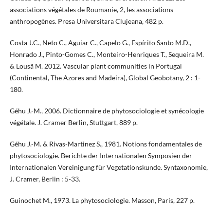
associations végétales de Roumanie, 2, les associations
anthropogènes. Presa Universitara Clujeana, 482 p.
Costa J.C., Neto C., Aguiar C., Capelo G., Espírito Santo M.D.,
Honrado J., Pinto-Gomes C., Monteiro-Henriques T., Sequeira M.
& Lousã M. 2012. Vascular plant communities in Portugal
(Continental, The Azores and Madeira), Global Geobotany, 2 : 1-
180.
Géhu J.-M., 2006. Dictionnaire de phytosociologie et synécologie
végétale. J. Cramer Berlin, Stuttgart, 889 p.
Géhu J.-M. & Rivas-Martinez S., 1981. Notions fondamentales de
phytosociologie. Berichte der Internationalen Symposien der
Internationalen Vereinigung für Vegetationskunde. Syntaxonomie,
J. Cramer, Berlin : 5-33.
Guinochet M., 1973. La phytosociologie. Masson, Paris, 227 p.