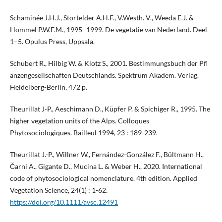
Schaminée J.H.J., Stortelder A.H.F., V.Westh. V., Weeda E.J. &
Hommel P.W.F.M., 1995–1999. De vegetatie van Nederland. Deel
1–5. Opulus Press, Uppsala.
Schubert R., Hilbig W. & Klotz S., 2001. Bestimmungsbuch der Pfl
anzengesellschaften Deutschlands. Spektrum Akadem. Verlag.
Heidelberg-Berlin, 472 p.
Theurillat J-P., Aeschimann D., Küpfer P. & Spichiger R., 1995. The
higher vegetation units of the Alps. Colloques
Phytosociologiques. Bailleul 1994, 23 : 189-239.
Theurillat J.-P., Willner W., Fernández-González F., Bültmann H.,
Čarni A., Gigante D., Mucina L. & Weber H., 2020. International
code of phytosociological nomenclature. 4th edition. Applied
Vegetation Science, 24(1) : 1-62.
https://doi.org/10.1111/avsc.12491