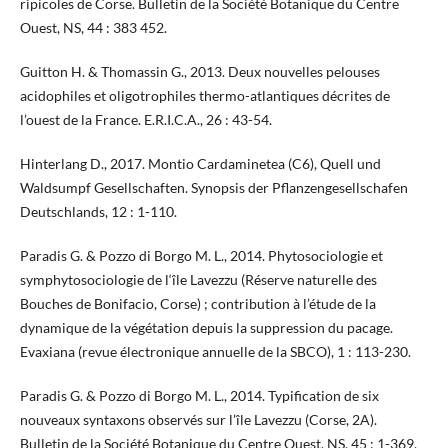
ripicoles de Corse. Bulletin de la Société Botanique du Centre
Ouest, NS, 44 : 383 452.
Guitton H. & Thomassin G., 2013. Deux nouvelles pelouses
acidophiles et oligotrophiles thermo-atlantiques décrites de
l’ouest de la France. E.R.I.C.A., 26 : 43-54.
Hinterlang D., 2017. Montio Cardaminetea (C6), Quell und
Waldsumpf Gesellschaften. Synopsis der Pflanzengesellschafen
Deutschlands, 12 : 1-110.
Paradis G. & Pozzo di Borgo M. L., 2014. Phytosociologie et
symphytosociologie de l‘île Lavezzu (Réserve naturelle des
Bouches de Bonifacio, Corse) ; contribution à l’étude de la
dynamique de la végétation depuis la suppression du pacage.
Evaxiana (revue électronique annuelle de la SBCO), 1 : 113-230.
Paradis G. & Pozzo di Borgo M. L., 2014. Typification de six
nouveaux syntaxons observés sur l’île Lavezzu (Corse, 2A).
Bulletin de la Société Botanique du Centre Ouest, NS, 45 : 1-369.