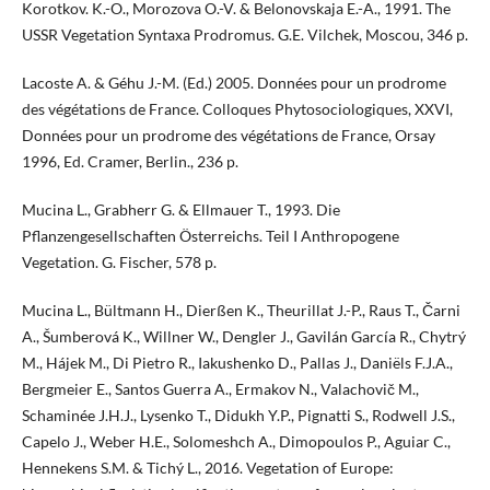
Korotkov. K.-O., Morozova O.-V. & Belonovskaja E.-A., 1991. The
USSR Vegetation Syntaxa Prodromus. G.E. Vilchek, Moscou, 346 p.
Lacoste A. & Géhu J.-M. (Ed.) 2005. Données pour un prodrome
des végétations de France. Colloques Phytosociologiques, XXVI,
Données pour un prodrome des végétations de France, Orsay
1996, Ed. Cramer, Berlin., 236 p.
Mucina L., Grabherr G. & Ellmauer T., 1993. Die
Pflanzengesellschaften Österreichs. Teil I Anthropogene
Vegetation. G. Fischer, 578 p.
Mucina L., Bültmann H., Dierßen K., Theurillat J.-P., Raus T., Čarni
A., Šumberová K., Willner W., Dengler J., Gavilán García R., Chytrý
M., Hájek M., Di Pietro R., Iakushenko D., Pallas J., Daniëls F.J.A.,
Bergmeier E., Santos Guerra A., Ermakov N., Valachovič M.,
Schaminée J.H.J., Lysenko T., Didukh Y.P., Pignatti S., Rodwell J.S.,
Capelo J., Weber H.E., Solomeshch A., Dimopoulos P., Aguiar C.,
Hennekens S.M. & Tichý L., 2016. Vegetation of Europe: