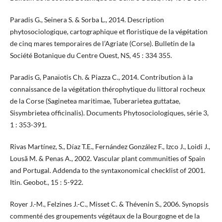
Paradis G., Seinera S. & Sorba L., 2014. Description
phytosociologique, cartographique et floristique de la végétation
de cinq mares temporaires de l’Agriate (Corse). Bulletin de la
Société Botanique du Centre Ouest, NS, 45 : 334 355.
Paradis G, Panaïotis Ch. & Piazza C., 2014. Contribution à la
connaissance de la végétation thérophytique du littoral rocheux
de la Corse (Saginetea maritimae, Tuberarietea guttatae,
Sisymbrietea officinalis). Documents Phytosociologiques, série 3,
1 : 353-391.
Rivas Martínez, S., Díaz T.E., Fernández González F., Izco J., Loidi J.,
Lousã M. & Penas A., 2002. Vascular plant communities of Spain
and Portugal. Addenda to the syntaxonomical checklist of 2001.
Itin. Geobot., 15 : 5-922.
Royer J.-M., Felzines J.-C., Misset C. & Thévenin S., 2006. Synopsis
commenté des groupements végétaux de la Bourgogne et de la