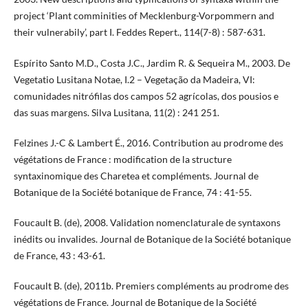
project ‘Plant comminities of Mecklenburg-Vorpommern and
their vulnerabily’, part I. Feddes Repert., 114(7-8) : 587-631.
Espírito Santo M.D., Costa J.C., Jardim R. & Sequeira M., 2003. De
Vegetatio Lusitana Notae, I.2 – Vegetação da Madeira, VI:
comunidades nitrófilas dos campos 52 agrícolas, dos pousios e
das suas margens. Silva Lusitana, 11(2) : 241 251.
Felzines J.-C & Lambert É., 2016. Contribution au prodrome des
végétations de France : modification de la structure
syntaxinomique des Charetea et compléments. Journal de
Botanique de la Société botanique de France, 74 : 41-55.
Foucault B. (de), 2008. Validation nomenclaturale de syntaxons
inédits ou invalides. Journal de Botanique de la Société botanique
de France, 43 : 43-61.
Foucault B. (de), 2011b. Premiers compléments au prodrome des
végétations de France. Journal de Botanique de la Société