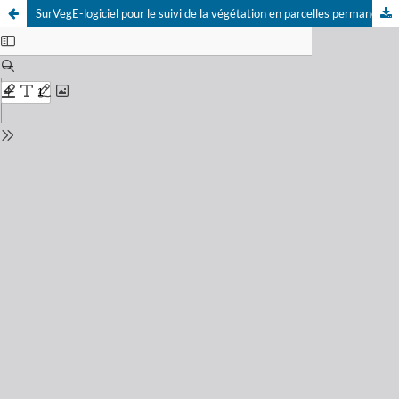
SurVegE-logiciel pour le suivi de la végétation en parcelles permanentes