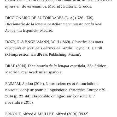
CORRIENTE, Federico (1999).
Diccionario de arabismos y voces
afines en iberorromance
. Madrid : Editorial Gredos.
DICCIONARIO DE AUTORIDADES (D. A.) (1726-1739).
Diccionario de la lengua castellana compuesto por la Real
Academia Española
. Madrid.
DOZY, R. & ENGELMANN, W. H (1869).
Glossaire des mots
espagnols et portugais dérivés de l’arabe
. Leyde : E. J. Brill.
(Réimpression HardPress Publishing, Miami).
DRAE (2014).
Diccionario de la lengua española
, 23e édition.
Madrid : Real Academia Española
ELIMAM, Abdou (2014). Neurosciences et énonciation :
nouveaux enjeux pour la linguistique.
Synergies Europe
n°9-
2014 (p. 23-44). Disponible en ligne sur (consulté le 7
novembre 2016).
ERNOUT, Alfred & MEILLET, Alfred (2001) [1932].