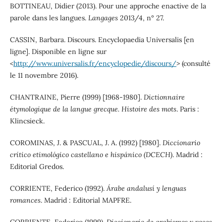
BOTTINEAU, Didier (2013). Pour une approche enactive de la
parole dans les langues.
Langages
2013/4, n° 27.
CASSIN, Barbara. Discours. Encyclopaedia Universalis [en
ligne]. Disponible en ligne sur
<
http://www.universalis.fr/encyclopedie/discours/
> (consulté
le 11 novembre 2016).
CHANTRAINE, Pierre (1999) [1968-1980].
Dictionnaire
étymologique de la langue grecque. Histoire des mots
. Paris :
Klincsieck.
COROMINAS, J. & PASCUAL, J. A. (1992) [1980].
Diccionario
crítico etimológico castellano e hispánico (DCECH)
. Madrid :
Editorial Gredos.
CORRIENTE, Federico (1992).
Árabe andalusí y lenguas
romances
. Madrid : Editorial MAPFRE.