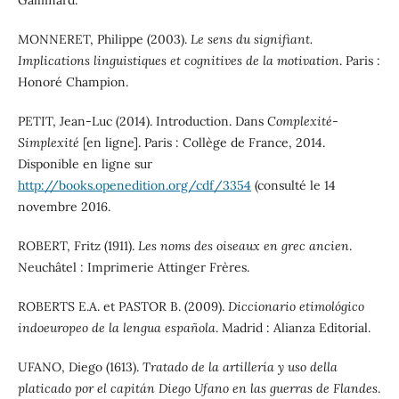
Gallimard.
MONNERET, Philippe (2003).
Le sens du signifiant.
Implications linguistiques et cognitives de la motivation
. Paris :
Honoré Champion.
PETIT, Jean-Luc (2014). Introduction. Dans
Complexité-
Simplexité
[en ligne]. Paris : Collège de France, 2014.
Disponible en ligne sur
http://books.openedition.org/cdf/3354
(consulté le 14
novembre 2016.
ROBERT, Fritz (1911).
Les noms des oiseaux en grec ancien
.
Neuchâtel : Imprimerie Attinger Frères.
ROBERTS E.A. et PASTOR B. (2009).
Diccionario etimológico
indoeuropeo de la lengua española
. Madrid : Alianza Editorial.
UFANO, Diego (1613).
Tratado de la artillería y uso della
platicado por el capitán Diego Ufano en las guerras de Flandes
.