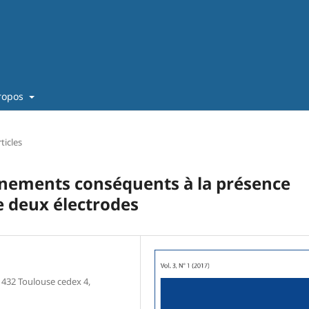
ropos
ticles
ènements conséquents à la présence
e deux électrodes
1432 Toulouse cedex 4,