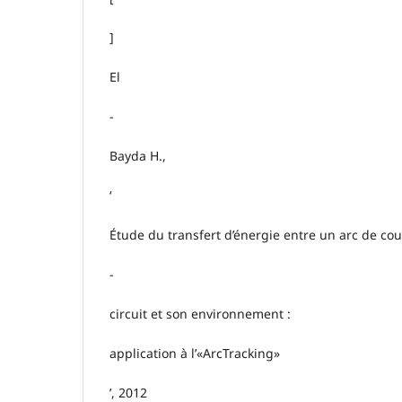
]
El
-
Bayda H.,
‘
Étude du transfert d’énergie entre un arc de cou
-
circuit et son environnement :
application à l’«ArcTracking»
’, 2012