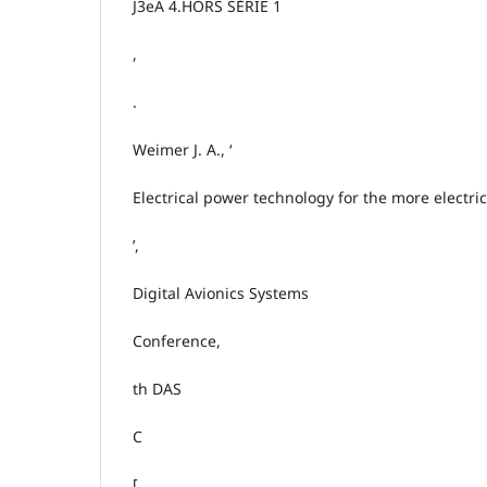
J3eA 4.HORS SÉRIE 1
,
.
Weimer J. A., ‘
Electrical power technology for the more electric
’,
Digital Avionics Systems
Conference,
th DAS
C
[