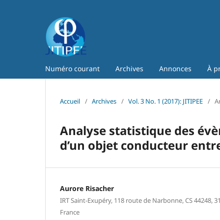
Numéro courant
Archives
Annonces
À p
Accueil
/
Archives
/
Vol. 3 No. 1 (2017): JITIPEE
/
Ar
Analyse statistique des év
d’un objet conducteur entr
Aurore Risacher
IRT Saint-Exupéry, 118 route de Narbonne, CS 44248, 3
France