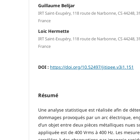
Guillaume Belijar
IRT Saint-Exupéry, 118 route de Narbonne, CS 44248, 3
France
Loic Hermette
IRT Saint-Exupéry, 118 route de Narbonne, CS 44248, 3
France
DOI :
https://doi.org/10.52497/jitipee.v3i1.151
Résumé
Une analyse statistique est réalisée afin de déte
dommages provoqués par un arc électrique, en
d’un objet entre deux pièces métalliques nues s
appliquée est de 400 Vrms à 400 Hz. Les mesure
corrélées à des observations par imagerie rapide 