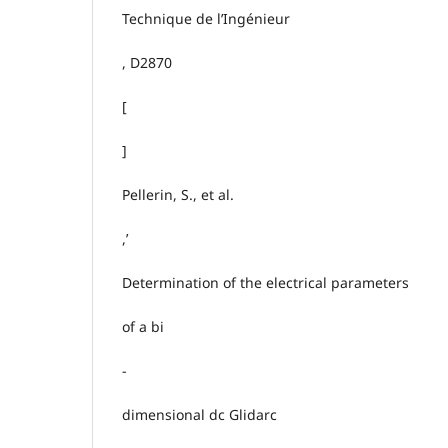
Technique de l’Ingénieur
, D2870
[
]
Pellerin, S., et al.
,’
Determination of the electrical parameters
of a bi
-
dimensional dc Glidarc